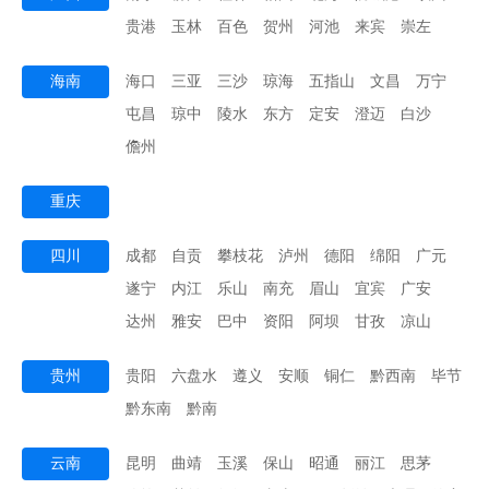
贵港
玉林
百色
贺州
河池
来宾
崇左
海南
海口
三亚
三沙
琼海
五指山
文昌
万宁
屯昌
琼中
陵水
东方
定安
澄迈
白沙
儋州
重庆
四川
成都
自贡
攀枝花
泸州
德阳
绵阳
广元
遂宁
内江
乐山
南充
眉山
宜宾
广安
达州
雅安
巴中
资阳
阿坝
甘孜
凉山
贵州
贵阳
六盘水
遵义
安顺
铜仁
黔西南
毕节
黔东南
黔南
云南
昆明
曲靖
玉溪
保山
昭通
丽江
思茅