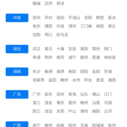
聊城
滨州
荷泽
河南
郑州
开封
洛阳
平顶山
安阳
鹤壁
新乡
焦作
濮阳
许昌
漯河
三门峡
南阳
商丘
信阳
周口
驻马店
湖北
武汉
黄石
十堰
宜昌
襄阳
鄂州
荆门
孝感
荆州
黄冈
咸宁
随州
恩施
神农架
湖南
长沙
株洲
湘潭
衡阳
邵阳
岳阳
常德
张家界
益阳
郴州
永州
怀化
娄底
湘西
广东
广州
韶关
深圳
珠海
汕头
佛山
江门
湛江
茂名
肇庆
惠州
梅州
汕尾
河源
阳江
清远
东莞
中山
潮州
揭阳
云浮
广西
南宁
柳州
桂林
梧州
北海
防城港
钦州