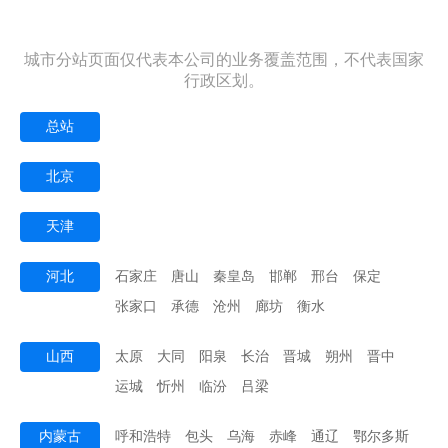
城市分站页面仅代表本公司的业务覆盖范围，不代表国家
行政区划。
总站
北京
天津
河北
石家庄
唐山
秦皇岛
邯郸
邢台
保定
张家口
承德
沧州
廊坊
衡水
山西
太原
大同
阳泉
长治
晋城
朔州
晋中
运城
忻州
临汾
吕梁
内蒙古
呼和浩特
包头
乌海
赤峰
通辽
鄂尔多斯