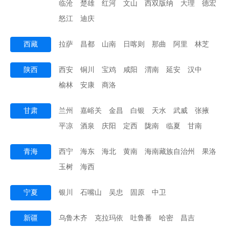
临沧
楚雄
红河
文山
西双版纳
大理
德宏
怒江
迪庆
西藏
拉萨
昌都
山南
日喀则
那曲
阿里
林芝
陕西
西安
铜川
宝鸡
咸阳
渭南
延安
汉中
榆林
安康
商洛
甘肃
兰州
嘉峪关
金昌
白银
天水
武威
张掖
平凉
酒泉
庆阳
定西
陇南
临夏
甘南
青海
西宁
海东
海北
黄南
海南藏族自治州
果洛
玉树
海西
宁夏
银川
石嘴山
吴忠
固原
中卫
新疆
乌鲁木齐
克拉玛依
吐鲁番
哈密
昌吉