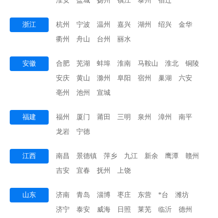
淮安
盐城
扬州
镇江
泰州
宿迁
浙江
杭州
宁波
温州
嘉兴
湖州
绍兴
金华
衢州
舟山
台州
丽水
安徽
合肥
芜湖
蚌埠
淮南
马鞍山
淮北
铜陵
安庆
黄山
滁州
阜阳
宿州
巢湖
六安
亳州
池州
宣城
福建
福州
厦门
莆田
三明
泉州
漳州
南平
龙岩
宁德
江西
南昌
景德镇
萍乡
九江
新余
鹰潭
赣州
吉安
宜春
抚州
上饶
山东
济南
青岛
淄博
枣庄
东营
*台
潍坊
济宁
泰安
威海
日照
莱芜
临沂
德州