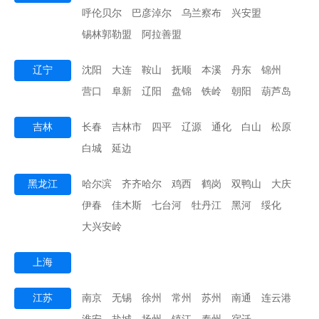
呼伦贝尔
巴彦淖尔
乌兰察布
兴安盟
锡林郭勒盟
阿拉善盟
辽宁
沈阳
大连
鞍山
抚顺
本溪
丹东
锦州
营口
阜新
辽阳
盘锦
铁岭
朝阳
葫芦岛
吉林
长春
吉林市
四平
辽源
通化
白山
松原
白城
延边
黑龙江
哈尔滨
齐齐哈尔
鸡西
鹤岗
双鸭山
大庆
伊春
佳木斯
七台河
牡丹江
黑河
绥化
大兴安岭
上海
江苏
南京
无锡
徐州
常州
苏州
南通
连云港